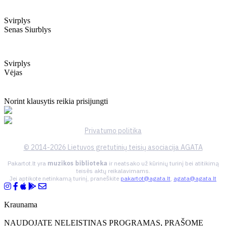
Svirplys
Senas Siurblys
Svirplys
Vėjas
Norint klausytis reikia prisijungti
Privatumo politika
© 2014-2026 Lietuvos gretutinių teisių asociacija AGATA
Pakartot.lt yra
muzikos biblioteka
ir neatsako už kūrinių turinį bei atitikimą
teisės aktų reikalavimams.
Jei aptikote netinkamą turinį, praneškite
pakartot@agata.lt
,
agata@agata.lt
Kraunama
NAUDOJATE NELEISTINAS PROGRAMAS, PRAŠOME