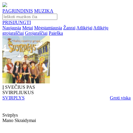
PAGRINDINIS
MUZIKA
PRISIJUNGTI
Naujausia
Metai
Mėgstamiausia
Žanrai
Atlikėjai
Atlikėjų
grojaraščiai
Grojaraščiai
Paieška
Į SVEČIUS PAS
SVIRPLIUKUS
SVIRPLYS
Groti viską
Svirplys
Mano Skraidymai