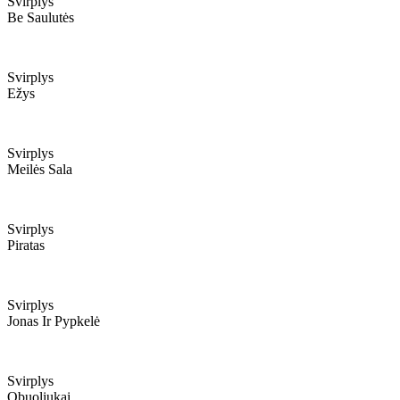
Svirplys
Be Saulutės
Svirplys
Ežys
Svirplys
Meilės Sala
Svirplys
Piratas
Svirplys
Jonas Ir Pypkelė
Svirplys
Obuoliukai