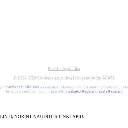
Privatumo politika
© 2014-2026 Lietuvos gretutinių teisių asociacija AGATA
 yra
muzikos biblioteka
ir neatsako už kūrinių turinį bei atitikimą teisės aktų re
Jei aptikote netinkamą turinį, praneškite
pakartot@agata.lt
,
agata@agata.lt
INTI, NORINT NAUDOTIS TINKLAPIU.