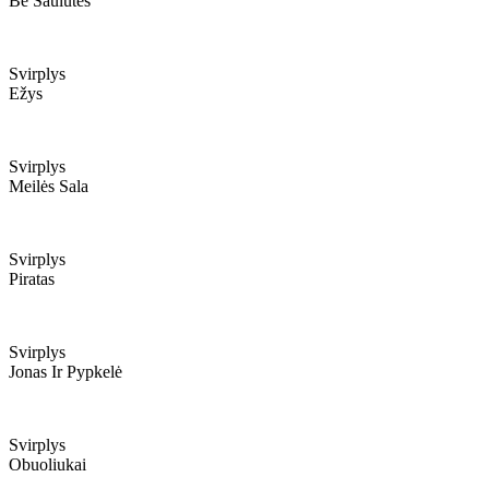
Be Saulutės
Svirplys
Ežys
Svirplys
Meilės Sala
Svirplys
Piratas
Svirplys
Jonas Ir Pypkelė
Svirplys
Obuoliukai