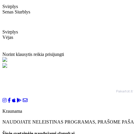
Svirplys
Senas Siurblys
Svirplys
Vėjas
Norint klausytis reikia prisijungti
Pakartot.lt
Kraunama
NAUDOJATE NELEISTINAS PROGRAMAS, PRAŠOME PAŠAL
Šioje svetainėje naudojami slapukai