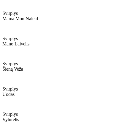
Svirplys
Mama Mon Naleid
Svirplys
Mano Laivelis
Svirplys
Šieną Veža
Svirplys
Uodas
Svirplys
Vyturėlis