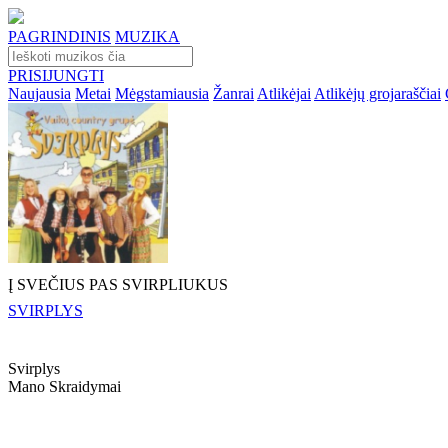
PAGRINDINIS
MUZIKA
PRISIJUNGTI
Naujausia
Metai
Mėgstamiausia
Žanrai
Atlikėjai
Atlikėjų grojaraščiai
Į SVEČIUS PAS SVIRPLIUKUS
SVIRPLYS
Svirplys
Mano Skraidymai