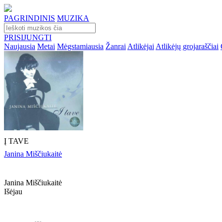
PAGRINDINIS
MUZIKA
PRISIJUNGTI
Naujausia
Metai
Mėgstamiausia
Žanrai
Atlikėjai
Atlikėjų grojaraščiai
Į TAVE
Janina Miščiukaitė
Janina Miščiukaitė
Išėjau