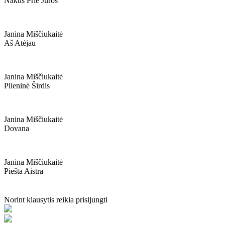
Naktis Prie Jūros
Janina Miščiukaitė
Aš Atėjau
Janina Miščiukaitė
Plieninė Širdis
Janina Miščiukaitė
Dovana
Janina Miščiukaitė
Piešta Aistra
Norint klausytis reikia prisijungti