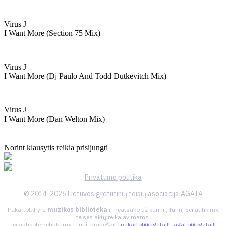
Virus J
I Want More (section 75 Mix)
Virus J
I Want More (dj Paulo And Todd Dutkevitch Mix)
Virus J
I Want More (dan Welton Mix)
Norint klausytis reikia prisijungti
Privatumo politika
© 2014-2026 Lietuvos gretutinių teisių asociacija AGATA
Pakartot.lt yra
muzikos biblioteka
ir neatsako už kūrinių turinį bei atitikimą
teisės aktų reikalavimams.
Jei aptikote netinkamą turinį, praneškite
pakartot@agata.lt
,
agata@agata.lt