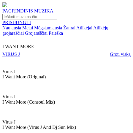
PAGRINDINIS
MUZIKA
PRISIJUNGTI
Naujausia
Metai
Mėgstamiausia
Žanrai
Atlikėjai
Atlikėjų
grojaraščiai
Grojaraščiai
Paieška
I WANT MORE
VIRUS J
Groti viską
Virus J
I Want More (original)
Virus J
I Want More (consoul Mix)
Virus J
I Want More (virus J And Dj Sun Mix)