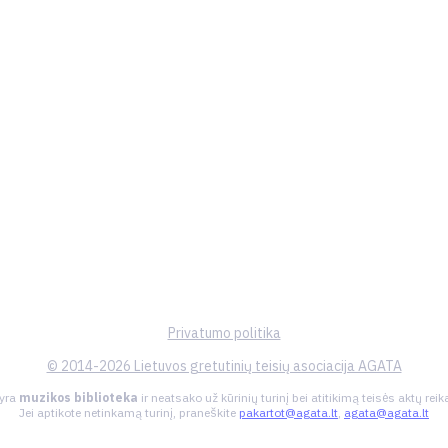
Privatumo politika
© 2014-2026 Lietuvos gretutinių teisių asociacija AGATA
 yra
muzikos biblioteka
ir neatsako už kūrinių turinį bei atitikimą teisės aktų re
Jei aptikote netinkamą turinį, praneškite
pakartot@agata.lt
,
agata@agata.lt