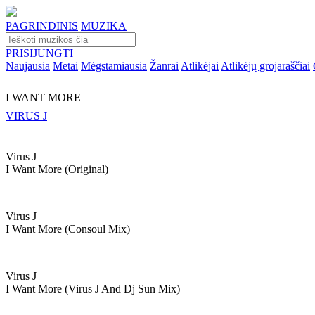
PAGRINDINIS
MUZIKA
PRISIJUNGTI
Naujausia
Metai
Mėgstamiausia
Žanrai
Atlikėjai
Atlikėjų grojaraščiai
I WANT MORE
VIRUS J
Virus J
I Want More (original)
Virus J
I Want More (consoul Mix)
Virus J
I Want More (virus J And Dj Sun Mix)