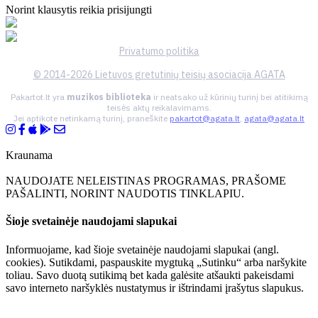
Norint klausytis reikia prisijungti
Privatumo politika
© 2014-2026 Lietuvos gretutinių teisių asociacija AGATA
Pakartot.lt yra
muzikos biblioteka
ir neatsako už kūrinių turinį bei atitikimą
teisės aktų reikalavimams.
Jei aptikote netinkamą turinį, praneškite
pakartot@agata.lt
,
agata@agata.lt
Kraunama
NAUDOJATE NELEISTINAS PROGRAMAS, PRAŠOME
PAŠALINTI, NORINT NAUDOTIS TINKLAPIU.
Šioje svetainėje naudojami slapukai
Informuojame, kad šioje svetainėje naudojami slapukai (angl.
cookies). Sutikdami, paspauskite mygtuką „Sutinku“ arba naršykite
toliau. Savo duotą sutikimą bet kada galėsite atšaukti pakeisdami
savo interneto naršyklės nustatymus ir ištrindami įrašytus slapukus.