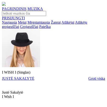
PAGRINDINIS
MUZIKA
PRISIJUNGTI
Naujausia
Metai
Mėgstamiausia
Žanrai
Atlikėjai
Atlikėjų
grojaraščiai
Grojaraščiai
Paieška
I WISH I (Singlas)
JUSTĖ SAKALYTĖ
Groti viską
Justė Sakalytė
I Wish I