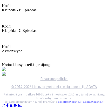
Kochi
Klaipėda - B Epizodas
Kochi
Klaipėda - C Epizodas
Kochi
Akmenskynė
Norint klausytis reikia prisijungti
Privatumo politika
© 2014-2026 Lietuvos gretutinių teisių asociacija AGATA
Pakartot.lt yra
muzikos biblioteka
ir neatsako už kūrinių turinį bei atitikimą
teisės aktų reikalavimams.
Jei aptikote netinkamą turinį, praneškite
pakartot@agata.lt
,
agata@agata.lt