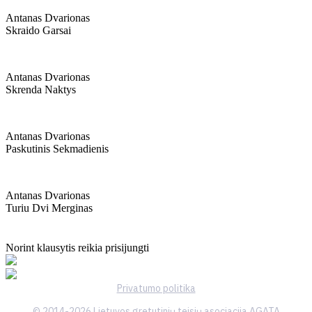
Antanas Dvarionas
Skraido Garsai
Antanas Dvarionas
Skrenda Naktys
Antanas Dvarionas
Paskutinis Sekmadienis
Antanas Dvarionas
Turiu Dvi Merginas
Norint klausytis reikia prisijungti
Privatumo politika
© 2014-2026 Lietuvos gretutinių teisių asociacija AGATA