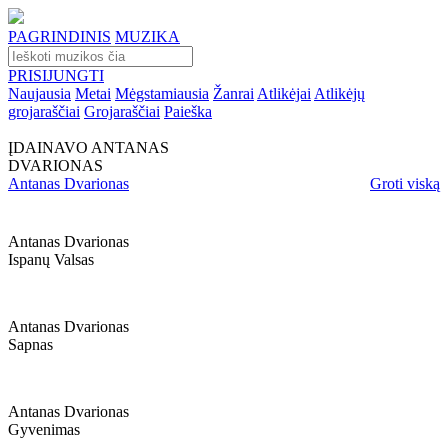
PAGRINDINIS
MUZIKA
PRISIJUNGTI
Naujausia
Metai
Mėgstamiausia
Žanrai
Atlikėjai
Atlikėjų
grojaraščiai
Grojaraščiai
Paieška
ĮDAINAVO ANTANAS
DVARIONAS
Antanas Dvarionas
Groti viską
Antanas Dvarionas
Ispanų Valsas
Antanas Dvarionas
Sapnas
Antanas Dvarionas
Gyvenimas