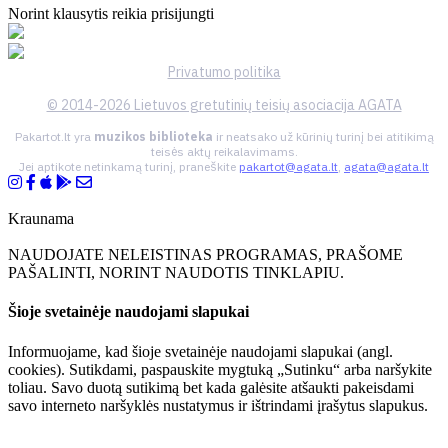
Norint klausytis reikia prisijungti
Privatumo politika
© 2014-2026 Lietuvos gretutinių teisių asociacija AGATA
Pakartot.lt yra
muzikos biblioteka
ir neatsako už kūrinių turinį bei atitikimą
teisės aktų reikalavimams.
Jei aptikote netinkamą turinį, praneškite
pakartot@agata.lt
,
agata@agata.lt
Kraunama
NAUDOJATE NELEISTINAS PROGRAMAS, PRAŠOME
PAŠALINTI, NORINT NAUDOTIS TINKLAPIU.
Šioje svetainėje naudojami slapukai
Informuojame, kad šioje svetainėje naudojami slapukai (angl.
cookies). Sutikdami, paspauskite mygtuką „Sutinku“ arba naršykite
toliau. Savo duotą sutikimą bet kada galėsite atšaukti pakeisdami
savo interneto naršyklės nustatymus ir ištrindami įrašytus slapukus.