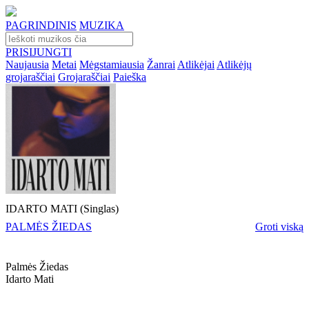
PAGRINDINIS
MUZIKA
PRISIJUNGTI
Naujausia
Metai
Mėgstamiausia
Žanrai
Atlikėjai
Atlikėjų
grojaraščiai
Grojaraščiai
Paieška
IDARTO MATI (Singlas)
PALMĖS ŽIEDAS
Groti viską
Palmės Žiedas
Idarto Mati