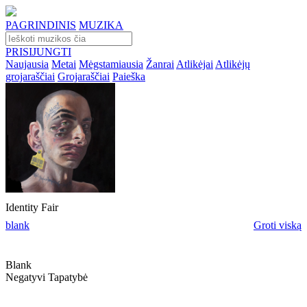
PAGRINDINIS
MUZIKA
PRISIJUNGTI
Naujausia
Metai
Mėgstamiausia
Žanrai
Atlikėjai
Atlikėjų
grojaraščiai
Grojaraščiai
Paieška
Identity Fair
blank
Groti viską
Blank
Negatyvi Tapatybė