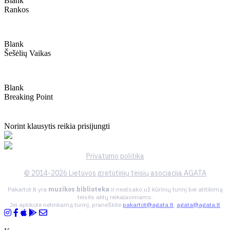
Blank
Rankos
Blank
Šešėlių Vaikas
Blank
Breaking Point
Norint klausytis reikia prisijungti
Privatumo politika
© 2014-2026 Lietuvos gretutinių teisių asociacija AGATA
Pakartot.lt yra
muzikos biblioteka
ir neatsako už kūrinių turinį bei atitikimą
teisės aktų reikalavimams.
Jei aptikote netinkamą turinį, praneškite
pakartot@agata.lt
,
agata@agata.lt