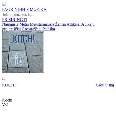
PAGRINDINIS
MUZIKA
PRISIJUNGTI
Naujausia
Metai
Mėgstamiausia
Žanrai
Atlikėjai
Atlikėjų
grojaraščiai
Grojaraščiai
Paieška
II
KOCHI
Groti viską
Kochi
Vvl