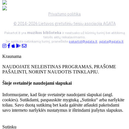
Privatumo politika
© 2014-2026 Lietuvos gretutinių teisių asociacija AGATA
Pakartot.lt yra
muzikos biblioteka
ir neatsako už kūrinių turinį bei atitikimą
teisės aktų reikalavimams.
Jei aptikote netinkamą turinį, praneškite
pakartot@agata.lt
,
agata@agata.lt
Kraunama
NAUDOJATE NELEISTINAS PROGRAMAS, PRAŠOME
PAŠALINTI, NORINT NAUDOTIS TINKLAPIU.
Šioje svetainėje naudojami slapukai
Informuojame, kad šioje svetainėje naudojami slapukai (angl.
cookies). Sutikdami, paspauskite mygtuką „Sutinku“ arba naršykite
toliau. Savo duotą sutikimą bet kada galėsite atšaukti pakeisdami
savo interneto naršyklės nustatymus ir ištrindami įrašytus slapukus.
Sutinku