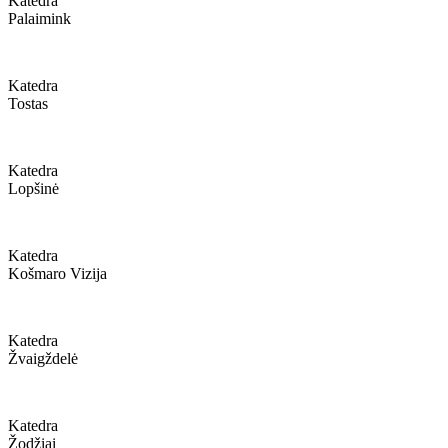
Katedra
Palaimink
Katedra
Tostas
Katedra
Lopšinė
Katedra
Košmaro Vizija
Katedra
Žvaigždelė
Katedra
Žodžiai