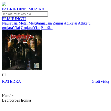
PAGRINDINIS
MUZIKA
PRISIJUNGTI
Naujausia
Metai
Mėgstamiausia
Žanrai
Atlikėjai
Atlikėjų
grojaraščiai
Grojaraščiai
Paieška
III
KATEDRA
Groti viską
Katedra
Beprotybės Ironija