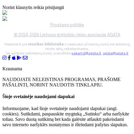
Norint klausytis reikia prisijungti
Privatumo politika
© 2014-2026 Lietuvos gretutinių teisių asociacija AGATA
Pakartot.lt yra
muzikos biblioteka
ir neatsako už kūrinių turinį bei atitikimą
teisės aktų reikalavimams.
Jei aptikote netinkamą turinį, praneškite
pakartot@agata.lt
,
agata@agata.lt
Kraunama
NAUDOJATE NELEISTINAS PROGRAMAS, PRAŠOME
PAŠALINTI, NORINT NAUDOTIS TINKLAPIU.
Šioje svetainėje naudojami slapukai
Informuojame, kad šioje svetainėje naudojami slapukai (angl.
cookies). Sutikdami, paspauskite mygtuką „Sutinku“ arba naršykite
toliau. Savo duotą sutikimą bet kada galėsite atšaukti pakeisdami
savo interneto naršyklės nustatymus ir ištrindami įrašytus slapukus.