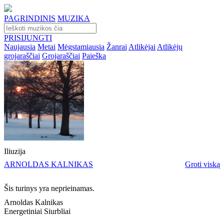
PAGRINDINIS
MUZIKA
PRISIJUNGTI
Naujausia
Metai
Mėgstamiausia
Žanrai
Atlikėjai
Atlikėjų
grojaraščiai
Grojaraščiai
Paieška
Iliuzija
ARNOLDAS KALNIKAS
Groti viską
Šis turinys yra neprieinamas.
Arnoldas Kalnikas
Energetiniai Siurbliai