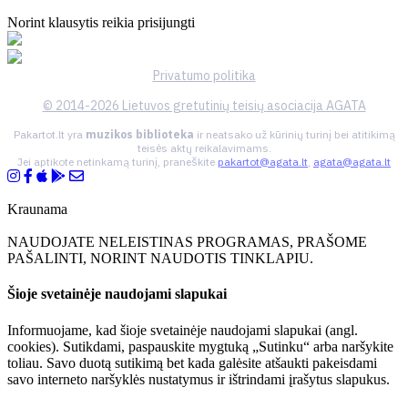
Norint klausytis reikia prisijungti
Privatumo politika
© 2014-2026 Lietuvos gretutinių teisių asociacija AGATA
Pakartot.lt yra
muzikos biblioteka
ir neatsako už kūrinių turinį bei atitikimą
teisės aktų reikalavimams.
Jei aptikote netinkamą turinį, praneškite
pakartot@agata.lt
,
agata@agata.lt
Kraunama
NAUDOJATE NELEISTINAS PROGRAMAS, PRAŠOME
PAŠALINTI, NORINT NAUDOTIS TINKLAPIU.
Šioje svetainėje naudojami slapukai
Informuojame, kad šioje svetainėje naudojami slapukai (angl.
cookies). Sutikdami, paspauskite mygtuką „Sutinku“ arba naršykite
toliau. Savo duotą sutikimą bet kada galėsite atšaukti pakeisdami
savo interneto naršyklės nustatymus ir ištrindami įrašytus slapukus.