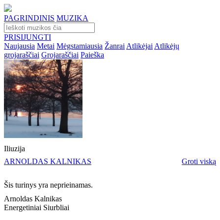
PAGRINDINIS
MUZIKA
PRISIJUNGTI
Naujausia
Metai
Mėgstamiausia
Žanrai
Atlikėjai
Atlikėjų
grojaraščiai
Grojaraščiai
Paieška
Iliuzija
ARNOLDAS KALNIKAS
Groti viską
Šis turinys yra neprieinamas.
Arnoldas Kalnikas
Energetiniai Siurbliai