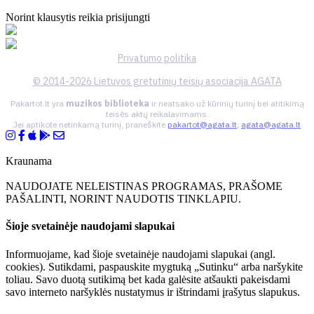
Norint klausytis reikia prisijungti
Privatumo politika
© 2014-2026 Lietuvos gretutinių teisių asociacija AGATA
Pakartot.lt yra
muzikos biblioteka
ir neatsako už kūrinių turinį bei atitikimą
teisės aktų reikalavimams.
Jei aptikote netinkamą turinį, praneškite
pakartot@agata.lt
,
agata@agata.lt
Kraunama
NAUDOJATE NELEISTINAS PROGRAMAS, PRAŠOME
PAŠALINTI, NORINT NAUDOTIS TINKLAPIU.
Šioje svetainėje naudojami slapukai
Informuojame, kad šioje svetainėje naudojami slapukai (angl.
cookies). Sutikdami, paspauskite mygtuką „Sutinku“ arba naršykite
toliau. Savo duotą sutikimą bet kada galėsite atšaukti pakeisdami
savo interneto naršyklės nustatymus ir ištrindami įrašytus slapukus.