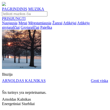
PAGRINDINIS
MUZIKA
PRISIJUNGTI
Naujausia
Metai
Mėgstamiausia
Žanrai
Atlikėjai
Atlikėjų
grojaraščiai
Grojaraščiai
Paieška
Iliuzija
ARNOLDAS KALNIKAS
Groti viską
Šis turinys yra neprieinamas.
Arnoldas Kalnikas
Energetiniai Siurbliai