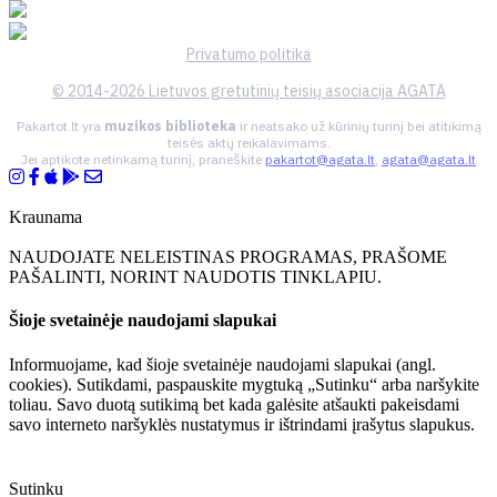
Privatumo politika
© 2014-2026 Lietuvos gretutinių teisių asociacija AGATA
Pakartot.lt yra
muzikos biblioteka
ir neatsako už kūrinių turinį bei atitikimą
teisės aktų reikalavimams.
Jei aptikote netinkamą turinį, praneškite
pakartot@agata.lt
,
agata@agata.lt
Kraunama
NAUDOJATE NELEISTINAS PROGRAMAS, PRAŠOME
PAŠALINTI, NORINT NAUDOTIS TINKLAPIU.
Šioje svetainėje naudojami slapukai
Informuojame, kad šioje svetainėje naudojami slapukai (angl.
cookies). Sutikdami, paspauskite mygtuką „Sutinku“ arba naršykite
toliau. Savo duotą sutikimą bet kada galėsite atšaukti pakeisdami
savo interneto naršyklės nustatymus ir ištrindami įrašytus slapukus.
Sutinku