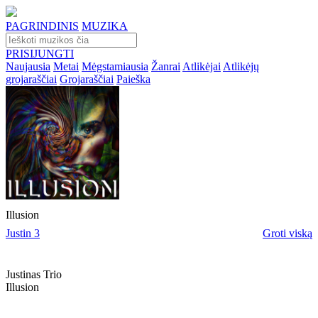
PAGRINDINIS
MUZIKA
PRISIJUNGTI
Naujausia
Metai
Mėgstamiausia
Žanrai
Atlikėjai
Atlikėjų
grojaraščiai
Grojaraščiai
Paieška
Illusion
Justin 3
Groti viską
Justinas Trio
Illusion