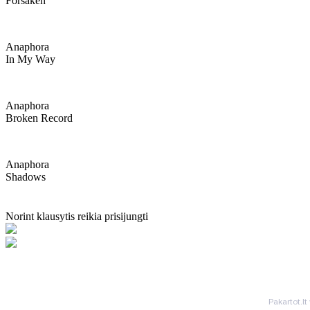
Forsaken
Anaphora
In My Way
Anaphora
Broken Record
Anaphora
Shadows
Norint klausytis reikia prisijungti
Pakartot.lt