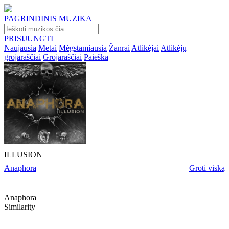
PAGRINDINIS
MUZIKA
PRISIJUNGTI
Naujausia
Metai
Mėgstamiausia
Žanrai
Atlikėjai
Atlikėjų
grojaraščiai
Grojaraščiai
Paieška
ILLUSION
Anaphora
Groti viską
Anaphora
Similarity