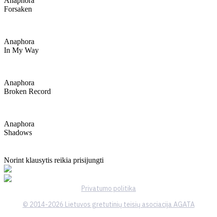
Anaphora
Forsaken
Anaphora
In My Way
Anaphora
Broken Record
Anaphora
Shadows
Norint klausytis reikia prisijungti
Privatumo politika
© 2014-2026 Lietuvos gretutinių teisių asociacija AGATA