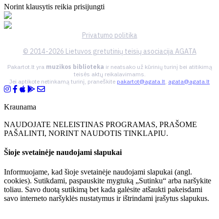
Norint klausytis reikia prisijungti
Privatumo politika
© 2014-2026 Lietuvos gretutinių teisių asociacija AGATA
Pakartot.lt yra
muzikos biblioteka
ir neatsako už kūrinių turinį bei atitikimą
teisės aktų reikalavimams.
Jei aptikote netinkamą turinį, praneškite
pakartot@agata.lt
,
agata@agata.lt
Kraunama
NAUDOJATE NELEISTINAS PROGRAMAS, PRAŠOME
PAŠALINTI, NORINT NAUDOTIS TINKLAPIU.
Šioje svetainėje naudojami slapukai
Informuojame, kad šioje svetainėje naudojami slapukai (angl.
cookies). Sutikdami, paspauskite mygtuką „Sutinku“ arba naršykite
toliau. Savo duotą sutikimą bet kada galėsite atšaukti pakeisdami
savo interneto naršyklės nustatymus ir ištrindami įrašytus slapukus.