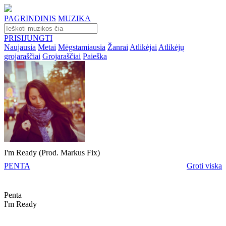
PAGRINDINIS
MUZIKA
PRISIJUNGTI
Naujausia
Metai
Mėgstamiausia
Žanrai
Atlikėjai
Atlikėjų
grojaraščiai
Grojaraščiai
Paieška
I'm Ready (Prod. Markus Fix)
PENTA
Groti viską
Penta
I'm Ready