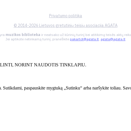
Privatumo politika
© 2014-2026 Lietuvos gretutinių teisių asociacija AGATA
 yra
muzikos biblioteka
ir neatsako už kūrinių turinį bei atitikimą teisės aktų re
Jei aptikote netinkamą turinį, praneškite
pakartot@agata.lt
,
agata@agata.lt
INTI, NORINT NAUDOTIS TINKLAPIU.
. Sutikdami, paspauskite mygtuką „Sutinku“ arba naršykite toliau. Savo