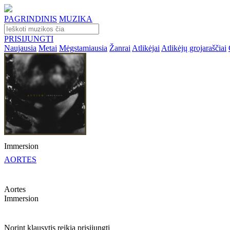
PAGRINDINIS
MUZIKA
PRISIJUNGTI
Naujausia
Metai
Mėgstamiausia
Žanrai
Atlikėjai
Atlikėjų grojaraščiai
Immersion
AORTES
Aortes
Immersion
Norint klausytis reikia prisijungti