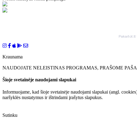
Pakartot.lt
Kraunama
NAUDOJATE NELEISTINAS PROGRAMAS, PRAŠOME PAŠAL
Šioje svetainėje naudojami slapukai
Informuojame, kad šioje svetainėje naudojami slapukai (angl. cookies)
naršyklės nustatymus ir ištrindami įrašytus slapukus.
Sutinku