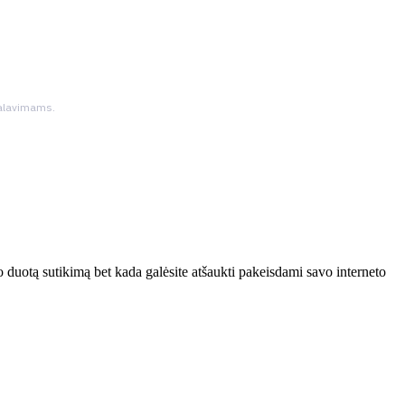
ikalavimams.
 duotą sutikimą bet kada galėsite atšaukti pakeisdami savo interneto