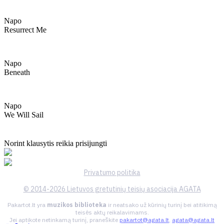
Napo
Resurrect Me
Napo
Beneath
Napo
We Will Sail
Norint klausytis reikia prisijungti
Privatumo politika
© 2014-2026 Lietuvos gretutinių teisių asociacija AGATA
Pakartot.lt yra
muzikos biblioteka
ir neatsako už kūrinių turinį bei atitikimą
teisės aktų reikalavimams.
Jei aptikote netinkamą turinį, praneškite
pakartot@agata.lt
,
agata@agata.lt