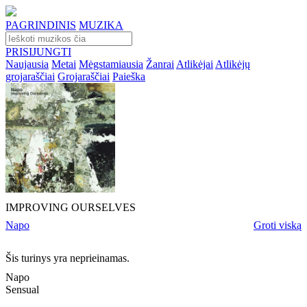
PAGRINDINIS
MUZIKA
PRISIJUNGTI
Naujausia
Metai
Mėgstamiausia
Žanrai
Atlikėjai
Atlikėjų
grojaraščiai
Grojaraščiai
Paieška
IMPROVING OURSELVES
Napo
Groti viską
Šis turinys yra neprieinamas.
Napo
Sensual