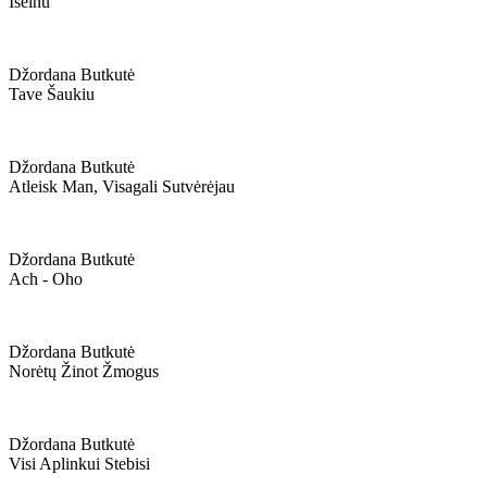
Išeinu
Džordana Butkutė
Tave Šaukiu
Džordana Butkutė
Atleisk Man, Visagali Sutvėrėjau
Džordana Butkutė
Ach - Oho
Džordana Butkutė
Norėtų Žinot Žmogus
Džordana Butkutė
Visi Aplinkui Stebisi