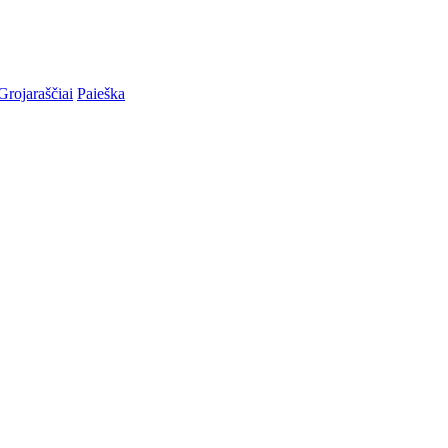
Grojaraščiai
Paieška