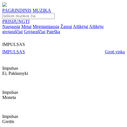
PAGRINDINIS
MUZIKA
PRISIJUNGTI
Naujausia
Metai
Mėgstamiausia
Žanrai
Atlikėjai
Atlikėjų
grojaraščiai
Grojaraščiai
Paieška
IMPULSAS
IMPULSAS
Groti viską
Impulsas
Ei, Paklausyki
Impulsas
Moneta
Impulsas
Greitis