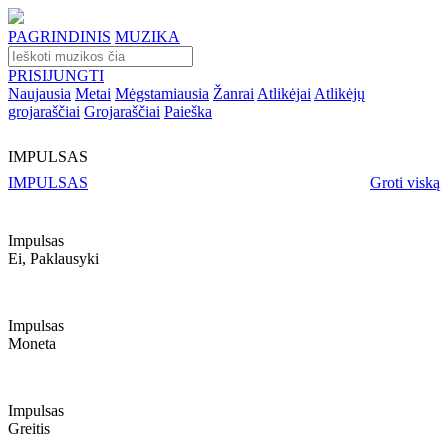
PAGRINDINIS
MUZIKA
PRISIJUNGTI
Naujausia
Metai
Mėgstamiausia
Žanrai
Atlikėjai
Atlikėjų
grojaraščiai
Grojaraščiai
Paieška
IMPULSAS
IMPULSAS
Groti viską
Impulsas
Ei, Paklausyki
Impulsas
Moneta
Impulsas
Greitis