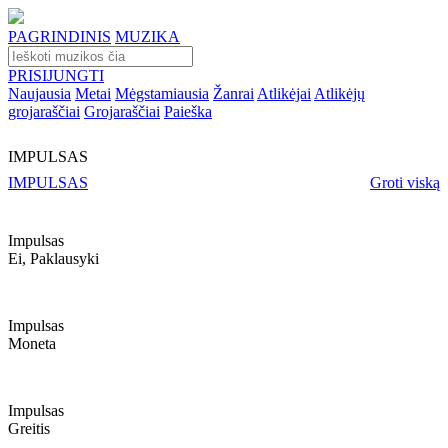
PAGRINDINIS
MUZIKA
PRISIJUNGTI
Naujausia
Metai
Mėgstamiausia
Žanrai
Atlikėjai
Atlikėjų
grojaraščiai
Grojaraščiai
Paieška
IMPULSAS
IMPULSAS
Groti viską
Impulsas
Ei, Paklausyki
Impulsas
Moneta
Impulsas
Greitis