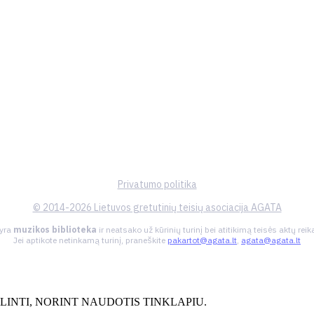
Privatumo politika
© 2014-2026 Lietuvos gretutinių teisių asociacija AGATA
 yra
muzikos biblioteka
ir neatsako už kūrinių turinį bei atitikimą teisės aktų re
Jei aptikote netinkamą turinį, praneškite
pakartot@agata.lt
,
agata@agata.lt
INTI, NORINT NAUDOTIS TINKLAPIU.