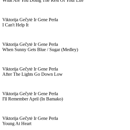
What Are You Doing The Rest Of Your Life
Viktorija Gečytė Ir Gene Perla
I Can't Help It
Viktorija Gečytė Ir Gene Perla
When Sunny Gets Blue / Sugar (medley)
Viktorija Gečytė Ir Gene Perla
After The Lights Go Down Low
Viktorija Gečytė Ir Gene Perla
I'll Remember April (in Bamako)
Viktorija Gečytė Ir Gene Perla
Young At Heart