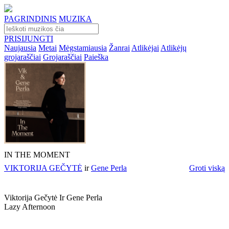
PAGRINDINIS
MUZIKA
PRISIJUNGTI
Naujausia
Metai
Mėgstamiausia
Žanrai
Atlikėjai
Atlikėjų
grojaraščiai
Grojaraščiai
Paieška
IN THE MOMENT
VIKTORIJA GEČYTĖ
ir
Gene Perla
Groti viską
Viktorija Gečytė Ir Gene Perla
Lazy Afternoon