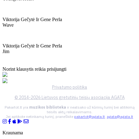
Viktorija Gečytė Ir Gene Perla
Wave
Viktorija Gečytė Ir Gene Perla
Jim
Norint klausytis reikia prisijungti
Privatumo politika
© 2014-2026 Lietuvos gretutinių teisių asociacija AGATA
Pakartot.lt yra
muzikos biblioteka
ir neatsako už kūrinių turinį bei atitikimą
teisės aktų reikalavimams.
Jei aptikote netinkamą turinį, praneškite
pakartot@agata.lt
,
agata@agata.lt
Kraunama