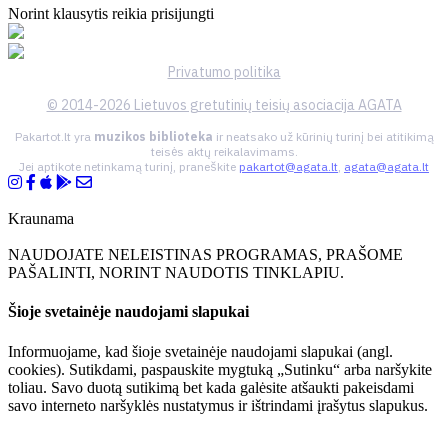
Norint klausytis reikia prisijungti
Privatumo politika
© 2014-2026 Lietuvos gretutinių teisių asociacija AGATA
Pakartot.lt yra
muzikos biblioteka
ir neatsako už kūrinių turinį bei atitikimą
teisės aktų reikalavimams.
Jei aptikote netinkamą turinį, praneškite
pakartot@agata.lt
,
agata@agata.lt
Kraunama
NAUDOJATE NELEISTINAS PROGRAMAS, PRAŠOME
PAŠALINTI, NORINT NAUDOTIS TINKLAPIU.
Šioje svetainėje naudojami slapukai
Informuojame, kad šioje svetainėje naudojami slapukai (angl.
cookies). Sutikdami, paspauskite mygtuką „Sutinku“ arba naršykite
toliau. Savo duotą sutikimą bet kada galėsite atšaukti pakeisdami
savo interneto naršyklės nustatymus ir ištrindami įrašytus slapukus.