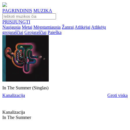
PAGRINDINIS
MUZIKA
PRISIJUNGTI
Naujausia
Metai
Mėgstamiausia
Žanrai
Atlikėjai
Atlikėjų
grojaraščiai
Grojaraščiai
Paieška
In The Summer (Singlas)
Kanalizacija
Groti viską
Kanalizacija
In The Summer