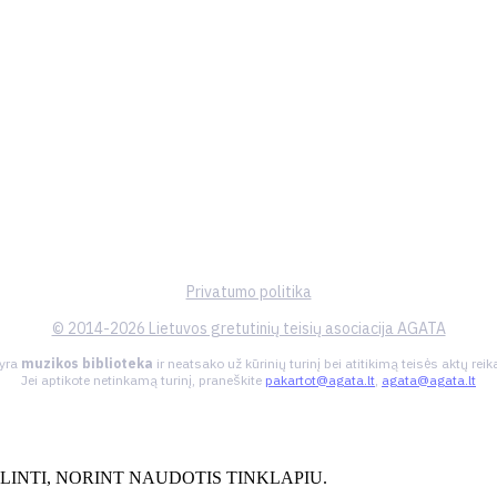
Privatumo politika
© 2014-2026 Lietuvos gretutinių teisių asociacija AGATA
 yra
muzikos biblioteka
ir neatsako už kūrinių turinį bei atitikimą teisės aktų re
Jei aptikote netinkamą turinį, praneškite
pakartot@agata.lt
,
agata@agata.lt
INTI, NORINT NAUDOTIS TINKLAPIU.