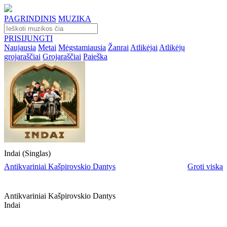
PAGRINDINIS
MUZIKA
PRISIJUNGTI
Naujausia
Metai
Mėgstamiausia
Žanrai
Atlikėjai
Atlikėjų
grojaraščiai
Grojaraščiai
Paieška
Indai (Singlas)
Antikvariniai Kašpirovskio Dantys
Groti viską
Antikvariniai Kašpirovskio Dantys
Indai