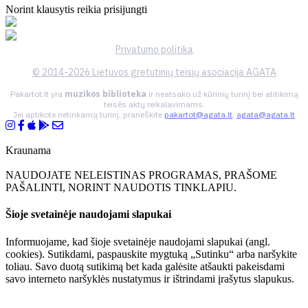
Norint klausytis reikia prisijungti
Privatumo politika
© 2014-2026 Lietuvos gretutinių teisių asociacija AGATA
Pakartot.lt yra
muzikos biblioteka
ir neatsako už kūrinių turinį bei atitikimą
teisės aktų reikalavimams.
Jei aptikote netinkamą turinį, praneškite
pakartot@agata.lt
,
agata@agata.lt
Kraunama
NAUDOJATE NELEISTINAS PROGRAMAS, PRAŠOME
PAŠALINTI, NORINT NAUDOTIS TINKLAPIU.
Šioje svetainėje naudojami slapukai
Informuojame, kad šioje svetainėje naudojami slapukai (angl.
cookies). Sutikdami, paspauskite mygtuką „Sutinku“ arba naršykite
toliau. Savo duotą sutikimą bet kada galėsite atšaukti pakeisdami
savo interneto naršyklės nustatymus ir ištrindami įrašytus slapukus.