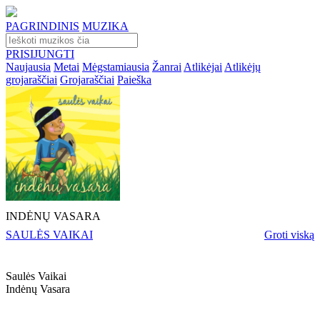
PAGRINDINIS
MUZIKA
PRISIJUNGTI
Naujausia
Metai
Mėgstamiausia
Žanrai
Atlikėjai
Atlikėjų
grojaraščiai
Grojaraščiai
Paieška
INDĖNŲ VASARA
SAULĖS VAIKAI
Groti viską
Saulės Vaikai
Indėnų Vasara