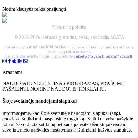
Norint klausytis reikia prisijungti
Privatumo politika
© 2014-2026 Lietuvos gretutinių teisių asociacija AGATA
Pakartot.lt yra
muzikos biblioteka
ir neatsako už kūrinių turinį bei atitikimą
teisės aktų reikalavimams.
Jei aptikote netinkamą turinį, praneškite
pakartot@agata.lt
,
agata@agata.lt
Kraunama
NAUDOJATE NELEISTINAS PROGRAMAS, PRAŠOME
PAŠALINTI, NORINT NAUDOTIS TINKLAPIU.
Šioje svetainėje naudojami slapukai
Informuojame, kad šioje svetainėje naudojami slapukai (angl.
cookies). Sutikdami, paspauskite mygtuką „Sutinku“ arba naršykite
toliau. Savo duotą sutikimą bet kada galėsite atšaukti pakeisdami
savo interneto naršyklės nustatymus ir ištrindami įrašytus slapukus.