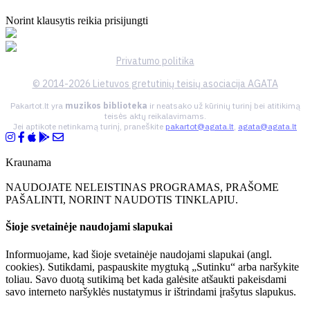
Norint klausytis reikia prisijungti
Privatumo politika
© 2014-2026 Lietuvos gretutinių teisių asociacija AGATA
Pakartot.lt yra
muzikos biblioteka
ir neatsako už kūrinių turinį bei atitikimą
teisės aktų reikalavimams.
Jei aptikote netinkamą turinį, praneškite
pakartot@agata.lt
,
agata@agata.lt
Kraunama
NAUDOJATE NELEISTINAS PROGRAMAS, PRAŠOME
PAŠALINTI, NORINT NAUDOTIS TINKLAPIU.
Šioje svetainėje naudojami slapukai
Informuojame, kad šioje svetainėje naudojami slapukai (angl.
cookies). Sutikdami, paspauskite mygtuką „Sutinku“ arba naršykite
toliau. Savo duotą sutikimą bet kada galėsite atšaukti pakeisdami
savo interneto naršyklės nustatymus ir ištrindami įrašytus slapukus.