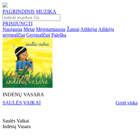
PAGRINDINIS
MUZIKA
PRISIJUNGTI
Naujausia
Metai
Mėgstamiausia
Žanrai
Atlikėjai
Atlikėjų
grojaraščiai
Grojaraščiai
Paieška
INDĖNŲ VASARA
SAULĖS VAIKAI
Groti viską
Saulės Vaikai
Indėnų Vasara