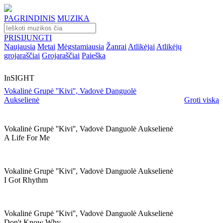
PAGRINDINIS
MUZIKA
PRISIJUNGTI
Naujausia
Metai
Mėgstamiausia
Žanrai
Atlikėjai
Atlikėjų
grojaraščiai
Grojaraščiai
Paieška
InSIGHT
Vokalinė Grupė ''Kivi'', Vadovė Danguolė
Aukselienė
Groti viską
Vokalinė Grupė ''kivi'', Vadovė Danguolė Aukselienė
A Life For Me
Vokalinė Grupė ''kivi'', Vadovė Danguolė Aukselienė
I Got Rhythm
Vokalinė Grupė ''kivi'', Vadovė Danguolė Aukselienė
Don't Know Why