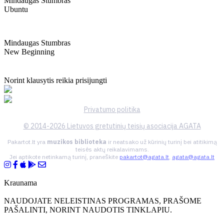
Mindaugas Stumbras
Ubuntu
Mindaugas Stumbras
New Beginning
Norint klausytis reikia prisijungti
Privatumo politika
© 2014-2026 Lietuvos gretutinių teisių asociacija AGATA
Pakartot.lt yra
muzikos biblioteka
ir neatsako už kūrinių turinį bei atitikimą
teisės aktų reikalavimams.
Jei aptikote netinkamą turinį, praneškite
pakartot@agata.lt
,
agata@agata.lt
Kraunama
NAUDOJATE NELEISTINAS PROGRAMAS, PRAŠOME
PAŠALINTI, NORINT NAUDOTIS TINKLAPIU.