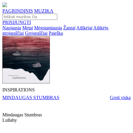
PAGRINDINIS
MUZIKA
PRISIJUNGTI
Naujausia
Metai
Mėgstamiausia
Žanrai
Atlikėjai
Atlikėjų
grojaraščiai
Grojaraščiai
Paieška
INSPIRATIONS
MINDAUGAS STUMBRAS
Groti viską
Mindaugas Stumbras
Lullaby