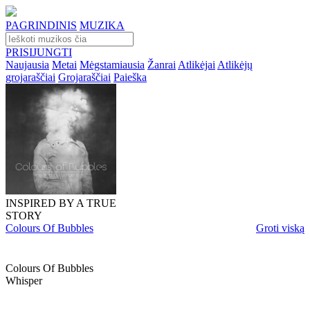
PAGRINDINIS
MUZIKA
PRISIJUNGTI
Naujausia
Metai
Mėgstamiausia
Žanrai
Atlikėjai
Atlikėjų
grojaraščiai
Grojaraščiai
Paieška
INSPIRED BY A TRUE
STORY
Colours Of Bubbles
Groti viską
Colours Of Bubbles
Whisper