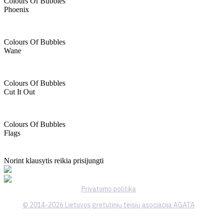
Colours Of Bubbles
Phoenix
Colours Of Bubbles
Wane
Colours Of Bubbles
Cut It Out
Colours Of Bubbles
Flags
Norint klausytis reikia prisijungti
Privatumo politika
© 2014-2026 Lietuvos gretutinių teisių asociacija AGATA