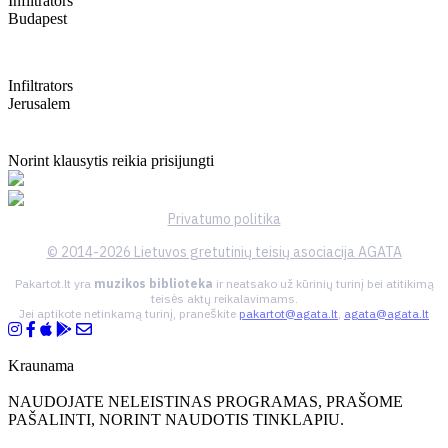
Infiltrators
Budapest
Infiltrators
Jerusalem
Norint klausytis reikia prisijungti
Privatumo politika
© 2014-2026 Lietuvos gretutinių teisių asociacija AGATA
Pakartot.lt yra
muzikos biblioteka
ir neatsako už kūrinių turinį bei atitikimą
teisės aktų reikalavimams.
Jei aptikote netinkamą turinį, praneškite
pakartot@agata.lt
,
agata@agata.lt
Kraunama
NAUDOJATE NELEISTINAS PROGRAMAS, PRAŠOME
PAŠALINTI, NORINT NAUDOTIS TINKLAPIU.