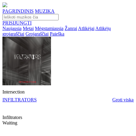
PAGRINDINIS
MUZIKA
PRISIJUNGTI
Naujausia
Metai
Mėgstamiausia
Žanrai
Atlikėjai
Atlikėjų
grojaraščiai
Grojaraščiai
Paieška
Intersection
INFILTRATORS
Groti viską
Infiltrators
Waiting