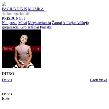
PAGRINDINIS
MUZIKA
PRISIJUNGTI
Naujausia
Metai
Mėgstamiausia
Žanrai
Atlikėjai
Atlikėjų
grojaraščiai
Grojaraščiai
Paieška
INTRO
Deivis
Groti viską
Deivis
Eilės