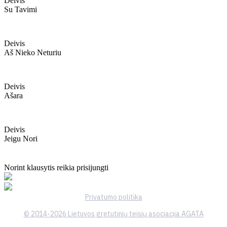
Deivis
Su Tavimi
Deivis
Aš Nieko Neturiu
Deivis
Ašara
Deivis
Jeigu Nori
Norint klausytis reikia prisijungti
Privatumo politika
© 2014-2026 Lietuvos gretutinių teisių asociacija AGATA