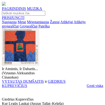
PAGRINDINIS
MUZIKA
PRISIJUNGTI
Naujausia
Metai
Mėgstamiausia
Žanrai
Atlikėjai
Atlikėjų
grojaraščiai
Grojaraščiai
Paieška
Ir Atmintis, Ir Dabartis...
(Vytautas Aleksandras
Cinauskas)
VYTAUTAS DUMŠAITIS
ir
GIEDRIUS
KUPREVIČIUS
Groti viską
Giedrius Kuprevičius
Kur Lygūs Laukai (juozas Tallat–Kelpša)