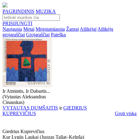
PAGRINDINIS
MUZIKA
PRISIJUNGTI
Naujausia
Metai
Mėgstamiausia
Žanrai
Atlikėjai
Atlikėjų
grojaraščiai
Grojaraščiai
Paieška
Ir Atmintis, Ir Dabartis...
(Vytautas Aleksandras
Cinauskas)
VYTAUTAS DUMŠAITIS
ir
GIEDRIUS
KUPREVIČIUS
Groti viską
Giedrius Kuprevičius
Kur Lygūs Laukai (juozas Tallat–Kelpša)