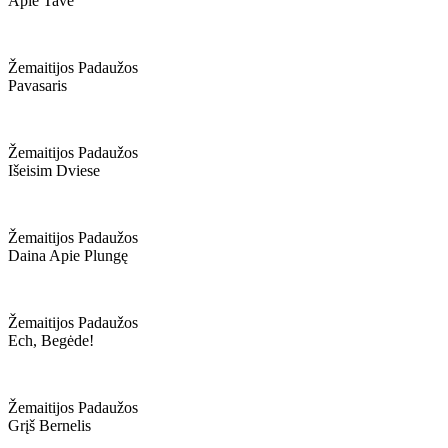
Apie Tave
Žemaitijos Padaužos
Pavasaris
Žemaitijos Padaužos
Išeisim Dviese
Žemaitijos Padaužos
Daina Apie Plungę
Žemaitijos Padaužos
Ech, Begėde!
Žemaitijos Padaužos
Grįš Bernelis