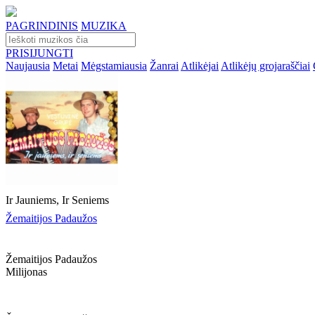
PAGRINDINIS
MUZIKA
PRISIJUNGTI
Naujausia
Metai
Mėgstamiausia
Žanrai
Atlikėjai
Atlikėjų grojaraščiai
Ir Jauniems, Ir Seniems
Žemaitijos Padaužos
Žemaitijos Padaužos
Milijonas