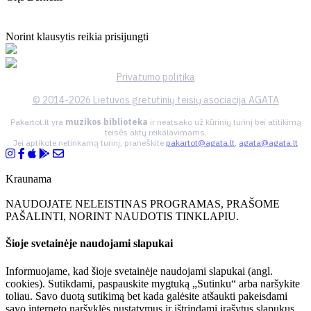
Norint klausytis reikia prisijungti
Privatumo politika
© 2014-2026 Lietuvos gretutinių teisių asociacija AGATA
Pakartot.lt yra
muzikos biblioteka
ir neatsako už kūrinių turinį bei atitikimą
teisės aktų reikalavimams.
Jei aptikote netinkamą turinį, praneškite
pakartot@agata.lt
,
agata@agata.lt
Kraunama
NAUDOJATE NELEISTINAS PROGRAMAS, PRAŠOME
PAŠALINTI, NORINT NAUDOTIS TINKLAPIU.
Šioje svetainėje naudojami slapukai
Informuojame, kad šioje svetainėje naudojami slapukai (angl.
cookies). Sutikdami, paspauskite mygtuką „Sutinku“ arba naršykite
toliau. Savo duotą sutikimą bet kada galėsite atšaukti pakeisdami
savo interneto naršyklės nustatymus ir ištrindami įrašytus slapukus.