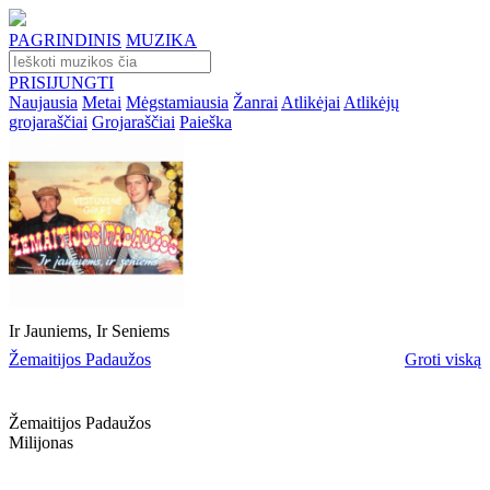
PAGRINDINIS
MUZIKA
PRISIJUNGTI
Naujausia
Metai
Mėgstamiausia
Žanrai
Atlikėjai
Atlikėjų
grojaraščiai
Grojaraščiai
Paieška
Ir Jauniems, Ir Seniems
Žemaitijos Padaužos
Groti viską
Žemaitijos Padaužos
Milijonas