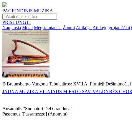
PAGRINDINIS
MUZIKA
PRISIJUNGTI
Naujausia
Metai
Mėgstamiausia
Žanrai
Atlikėjai
Atlikėjų grojaraščiai
Iš Braunsbergo Vargonų Tabulatūros: XVII A. Pirmieji Dešimtmečiai
JAUNA MUZIKA VILNIAUS MIESTO SAVIVALDYBËS CHO
Ansamblis ''suonatori Del Granduca''
Passemus [passamezzo] (anonym)