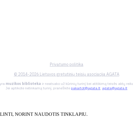
Privatumo politika
© 2014-2026 Lietuvos gretutinių teisių asociacija AGATA
 yra
muzikos biblioteka
ir neatsako už kūrinių turinį bei atitikimą teisės aktų re
Jei aptikote netinkamą turinį, praneškite
pakartot@agata.lt
,
agata@agata.lt
INTI, NORINT NAUDOTIS TINKLAPIU.