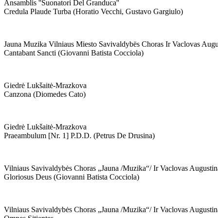
Ansamblis ''suonatori Del Granduca''
Credula Plaude Turba (horatio Vecchi, Gustavo Gargiulo)
Jauna Muzika Vilniaus Miesto Savivaldybës Choras Ir Vaclovas Augu
Cantabant Sancti (giovanni Batista Cocciola)
Giedrė Lukšaitė-Mrazkova
Canzona (diomedes Cato)
Giedrė Lukšaitė-Mrazkova
Praeambulum [nr. 1] P.d.d. (petrus De Drusina)
Vilniaus Savivaldybės Choras „jauna /muzika“/ Ir Vaclovas Augustin
Gloriosus Deus (giovanni Batista Cocciola)
Vilniaus Savivaldybės Choras „jauna /muzika“/ Ir Vaclovas Augustin