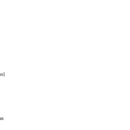
so]
as