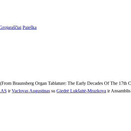
Grojaraščiai
Paieška
 (From Braunsberg Organ Tablature: The Early Decades Of The 17th C
RAS
ir
Vaclovas Augustinas
su
Giedrė Lukšaitė-Mrazkova
ir Ansamblis 