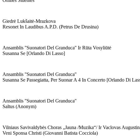
Omnes Sitientes
Giedrė Lukšaitė-Mrazkova
Resonet In Laudibus A.p.d. (petrus De Drusina)
Ansamblis ''suonatori Del Granduca'' Ir Rūta Vosyliūtė
Susanna Se [orlando Di Lasso]
Ansamblis ''suonatori Del Granduca''
Susanna Se Passegiatta, Per Suonar A 4 In Concerto [orlando Di Las
Ansamblis ''suonatori Del Granduca''
Saltus (anonym)
Vilniaus Savivaldybės Choras „jauna /muzika“/ Ir Vaclovas Augustin
Veni Sponsa Christi (giovanni Batista Cocciola)