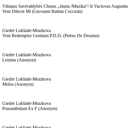
Vilniaus Savivaldybės Choras „jauna /muzika“/ Ir Vaclovas Augustin
Veni Dilecte Mi (giovanni Batista Cocciola)
Giedrė Lukšaitė-Mrazkova
Veni Redemptor Gentium P.d.d. (petrus De Drusina)
Giedrė Lukšaitė-Mrazkova
Lemma (anonym)
Giedrė Lukšaitė-Mrazkova
Melos (anonym)
Giedrė Lukšaitė-Mrazkova
Praeambulum Ex F (anonym)
Giedrė Lukšaitė-Mrazkova