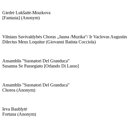
Giedrė Lukšaitė-Mrazkova
[fantasia] (anonym)
Vilniaus Savivaldybės Choras „jauna /muzika“/ Ir Vaclovas Augustin
Dilectus Meus Loquitur (giovanni Batista Cocciola)
Ansamblis ''suonatori Del Granduca''
Susanna Se Passegiato [orlando Di Lasso]
Ansamblis ''suonatori Del Granduca''
Chorea (anonym)
Ieva Baublytė
Fortuna (anonym)