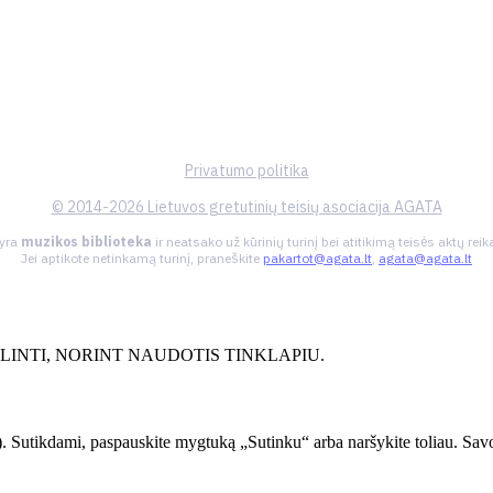
Privatumo politika
© 2014-2026 Lietuvos gretutinių teisių asociacija AGATA
 yra
muzikos biblioteka
ir neatsako už kūrinių turinį bei atitikimą teisės aktų re
Jei aptikote netinkamą turinį, praneškite
pakartot@agata.lt
,
agata@agata.lt
INTI, NORINT NAUDOTIS TINKLAPIU.
. Sutikdami, paspauskite mygtuką „Sutinku“ arba naršykite toliau. Savo