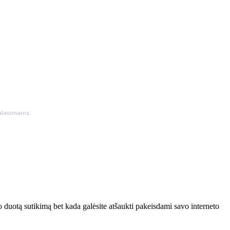
ikalavimams.
 duotą sutikimą bet kada galėsite atšaukti pakeisdami savo interneto