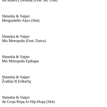
Ish Kairės Į Deshinę (feat. Mr. Unit)
Shmekla & Vaiper
Merguzhėlės Akys (skit)
Shmekla & Vaiper
Mis Metropolis (feat. Daiva)
Shmekla & Vaiper
Mis Metropolis Epilogas
Shmekla & Vaiper
Žodžiai Iš Erškėčių
Shmekla & Vaiper
Jie Groja Repą Ar Hip-Hopą (skit)