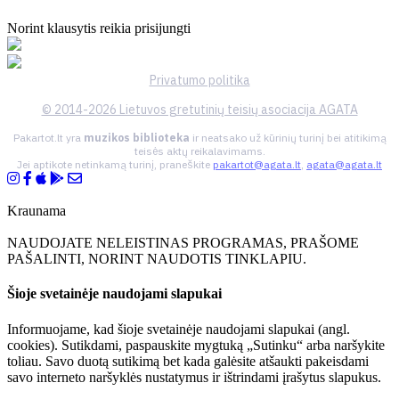
Norint klausytis reikia prisijungti
Privatumo politika
© 2014-2026 Lietuvos gretutinių teisių asociacija AGATA
Pakartot.lt yra
muzikos biblioteka
ir neatsako už kūrinių turinį bei atitikimą
teisės aktų reikalavimams.
Jei aptikote netinkamą turinį, praneškite
pakartot@agata.lt
,
agata@agata.lt
Kraunama
NAUDOJATE NELEISTINAS PROGRAMAS, PRAŠOME
PAŠALINTI, NORINT NAUDOTIS TINKLAPIU.
Šioje svetainėje naudojami slapukai
Informuojame, kad šioje svetainėje naudojami slapukai (angl.
cookies). Sutikdami, paspauskite mygtuką „Sutinku“ arba naršykite
toliau. Savo duotą sutikimą bet kada galėsite atšaukti pakeisdami
savo interneto naršyklės nustatymus ir ištrindami įrašytus slapukus.