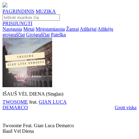
PAGRINDINIS
MUZIKA
PRISIJUNGTI
Naujausia
Metai
Mėgstamiausia
Žanrai
Atlikėjai
Atlikėjų
grojaraščiai
Grojaraščiai
Paieška
IŠAUŠ VĖL DIENA (Singlas)
TWOSOME
feat.
GIAN LUCA
DEMARCO
Groti viską
Twosome Feat. Gian Luca Demarco
Išauš Vėl Diena