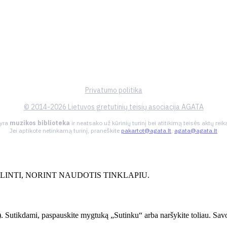
Privatumo politika
© 2014-2026 Lietuvos gretutinių teisių asociacija AGATA
 yra
muzikos biblioteka
ir neatsako už kūrinių turinį bei atitikimą teisės aktų re
Jei aptikote netinkamą turinį, praneškite
pakartot@agata.lt
,
agata@agata.lt
INTI, NORINT NAUDOTIS TINKLAPIU.
. Sutikdami, paspauskite mygtuką „Sutinku“ arba naršykite toliau. Savo