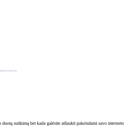
ikalavimams.
 duotą sutikimą bet kada galėsite atšaukti pakeisdami savo interneto