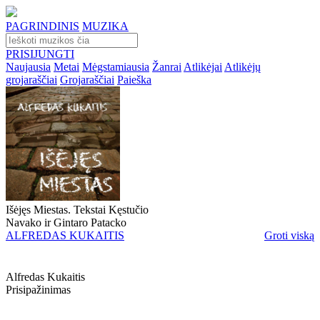
PAGRINDINIS
MUZIKA
PRISIJUNGTI
Naujausia
Metai
Mėgstamiausia
Žanrai
Atlikėjai
Atlikėjų
grojaraščiai
Grojaraščiai
Paieška
Išėjęs Miestas. Tekstai Kęstučio
Navako ir Gintaro Patacko
ALFREDAS KUKAITIS
Groti viską
Alfredas Kukaitis
Prisipažinimas