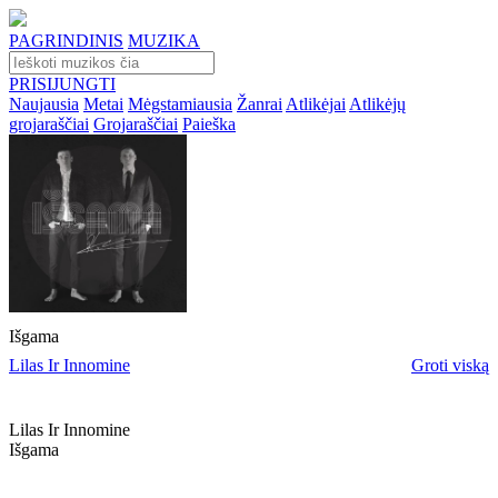
PAGRINDINIS
MUZIKA
PRISIJUNGTI
Naujausia
Metai
Mėgstamiausia
Žanrai
Atlikėjai
Atlikėjų
grojaraščiai
Grojaraščiai
Paieška
Išgama
Lilas Ir Innomine
Groti viską
Lilas Ir Innomine
Išgama