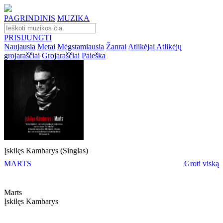
PAGRINDINIS
MUZIKA
PRISIJUNGTI
Naujausia
Metai
Mėgstamiausia
Žanrai
Atlikėjai
Atlikėjų
grojaraščiai
Grojaraščiai
Paieška
Įskilęs Kambarys (Singlas)
MARTS
Groti viską
Marts
Įskilęs Kambarys