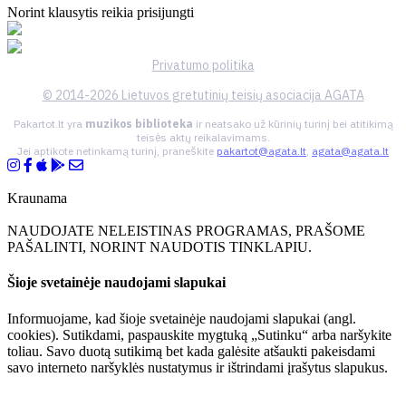
Norint klausytis reikia prisijungti
Privatumo politika
© 2014-2026 Lietuvos gretutinių teisių asociacija AGATA
Pakartot.lt yra
muzikos biblioteka
ir neatsako už kūrinių turinį bei atitikimą
teisės aktų reikalavimams.
Jei aptikote netinkamą turinį, praneškite
pakartot@agata.lt
,
agata@agata.lt
Kraunama
NAUDOJATE NELEISTINAS PROGRAMAS, PRAŠOME
PAŠALINTI, NORINT NAUDOTIS TINKLAPIU.
Šioje svetainėje naudojami slapukai
Informuojame, kad šioje svetainėje naudojami slapukai (angl.
cookies). Sutikdami, paspauskite mygtuką „Sutinku“ arba naršykite
toliau. Savo duotą sutikimą bet kada galėsite atšaukti pakeisdami
savo interneto naršyklės nustatymus ir ištrindami įrašytus slapukus.