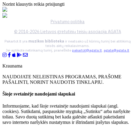
Norint klausytis reikia prisijungti
Privatumo politika
© 2014-2026 Lietuvos gretutinių teisių asociacija AGATA
Pakartot.lt yra
muzikos biblioteka
ir neatsako už kūrinių turinį bei atitikimą
teisės aktų reikalavimams.
Jei aptikote netinkamą turinį, praneškite
pakartot@agata.lt
,
agata@agata.lt
Kraunama
NAUDOJATE NELEISTINAS PROGRAMAS, PRAŠOME
PAŠALINTI, NORINT NAUDOTIS TINKLAPIU.
Šioje svetainėje naudojami slapukai
Informuojame, kad šioje svetainėje naudojami slapukai (angl.
cookies). Sutikdami, paspauskite mygtuką „Sutinku“ arba naršykite
toliau. Savo duotą sutikimą bet kada galėsite atšaukti pakeisdami
savo interneto naršyklės nustatymus ir ištrindami įrašytus slapukus.