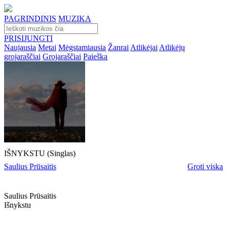
PAGRINDINIS
MUZIKA
PRISIJUNGTI
Naujausia
Metai
Mėgstamiausia
Žanrai
Atlikėjai
Atlikėjų
grojaraščiai
Grojaraščiai
Paieška
IŠNYKSTU (Singlas)
Saulius Prūsaitis
Groti viską
Saulius Prūsaitis
Išnykstu