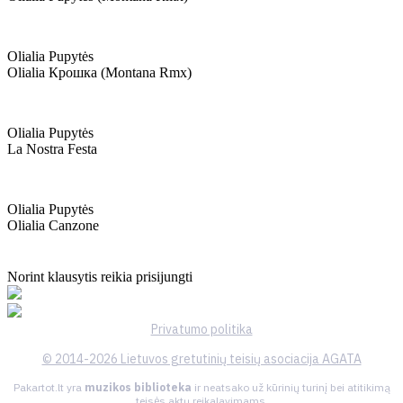
Olialia Pupytės
Olialia Крошка (montana Rmx)
Olialia Pupytės
La Nostra Festa
Olialia Pupytės
Olialia Canzone
Norint klausytis reikia prisijungti
Privatumo politika
© 2014-2026 Lietuvos gretutinių teisių asociacija AGATA
Pakartot.lt yra
muzikos biblioteka
ir neatsako už kūrinių turinį bei atitikimą
teisės aktų reikalavimams.