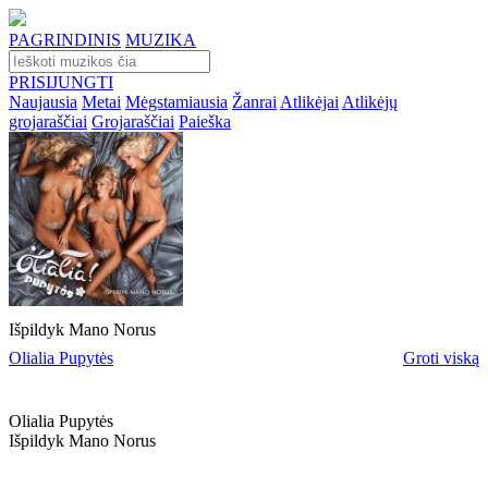
PAGRINDINIS
MUZIKA
PRISIJUNGTI
Naujausia
Metai
Mėgstamiausia
Žanrai
Atlikėjai
Atlikėjų
grojaraščiai
Grojaraščiai
Paieška
Išpildyk Mano Norus
Olialia Pupytės
Groti viską
Olialia Pupytės
Išpildyk Mano Norus